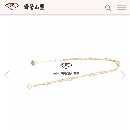
訂婚鑽戒
獨一無二
結婚對戒
雕龍畫棟
My Promise系列
永恆鑽戒
紅花綠葉
Gerstner系列
Eternity
個性珠寶
眾星拱月
Nina Ricci系列
寶石珠寶
精選珠寶
Rauschmayer系列
十字架項鍊
精選耳環
黃金系列
字母吊墜
精選手鍊
黃金條塊
專屬訂做
寶石擺件
完美吊墜
黃金耳環
預約看鑽
琥珀珠寶
精選項鍊
黃金墜子