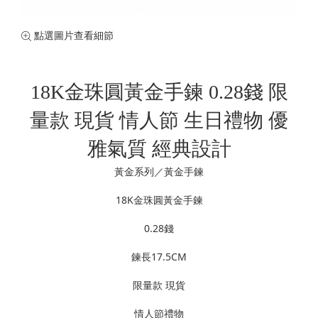
珍珠珠寶
專業認證裸石
黃金手鍊
購物清單
0
訂單查詢
點選圖片查看細節
黃金項鍊
登入
黃金手環
18K金珠圓黃金手鍊 0.28錢 限
量款 現貨 情人節 生日禮物 優
雅氣質 經典設計
黃金系列／黃金手鍊
18K金珠圓黃金手鍊
0.28錢
鍊長17.5CM
限量款 現貨
情人節禮物