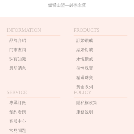
珍珠珠寶
鑽誓山盟—封存永恆
專業認證裸石
黃金手鍊
購物清單
0
訂單查詢
黃金項鍊
INFORMATION
PRODUCTS
登入
黃金手環
品牌介紹
訂婚鑽戒
門市查詢
結婚對戒
珠寶知識
永恆鑽戒
最新消息
個性珠寶
精選珠寶
黃金系列
SERVICE
POLICY
專屬訂做
隱私權政策
預約看鑽
服務說明
客服中心
常見問題