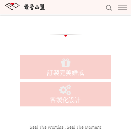
訂婚鑽戒
Customized
獨一無二
結婚對戒
雕龍畫棟
My Promise系列
永恆鑽戒
紅花綠葉
Gerstner系列
Eternity
個性珠寶
眾星拱月
Nina Ricci系列
訂製完美婚戒
寶石珠寶
精選珠寶
Rauschmayer系列
十字架項鍊
精選耳環
黃金系列
客製化設計
字母吊墜
精選手鍊
黃金條塊
專屬訂做
寶石擺件
完美吊墜
黃金耳環
預約看鑽
琥珀珠寶
精選項鍊
Seal The Promise , Seal The Moment
黃金墜子