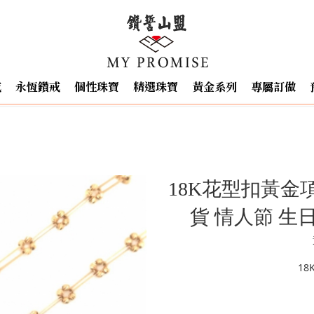
戒
永恆鑽戒
個性珠寶
精選珠寶
黃金系列
專屬訂做
18K花型扣黃金項
貨 情人節 生
18