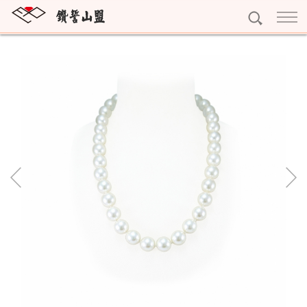
訂婚鑽戒
獨一無二
結婚對戒
雕龍畫棟
My Promise系列
永恆鑽戒
紅花綠葉
Gerstner系列
Eternity
個性珠寶
眾星拱月
Nina Ricci系列
寶石珠寶
精選珠寶
Rauschmayer系列
十字架項鍊
精選耳環
黃金系列
字母吊墜
精選手鍊
黃金條塊
專屬訂做
寶石擺件
完美吊墜
黃金耳環
預約看鑽
琥珀珠寶
精選項鍊
黃金墜子