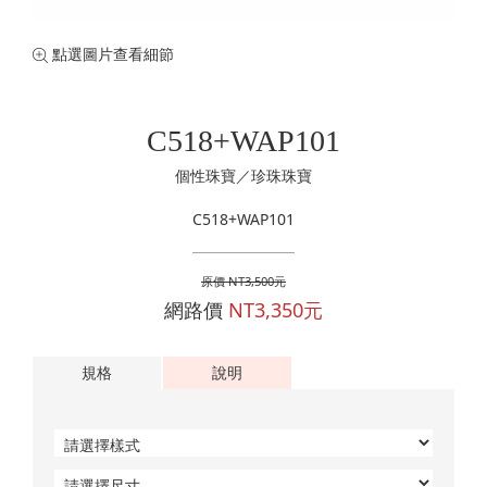
珍珠珠寶
專業認證裸石
黃金手鍊
購物清單
0
訂單查詢
點選圖片查看細節
黃金項鍊
登入
黃金手環
C518+WAP101
個性珠寶／珍珠珠寶
C518+WAP101
原價 NT3,500元
網路價
NT3,350元
規格
說明