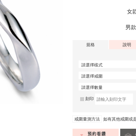
女
男
規格
說明
刻印
戒圍量測方法
如有其他戒圍或