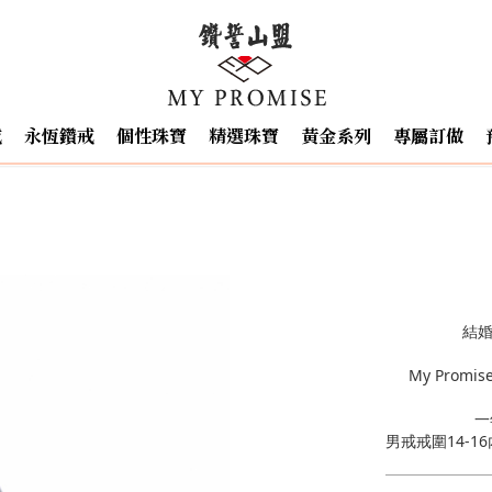
戒
永恆鑽戒
個性珠寶
精選珠寶
黃金系列
專屬訂做
結婚
My Prom
一
男戒戒圍14-