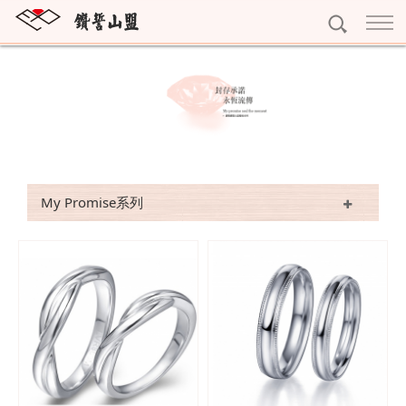
訂婚鑽戒
獨一無二
結婚對戒
雕龍畫棟
My Promise系列
永恆鑽戒
紅花綠葉
Gerstner系列
Eternity
個性珠寶
My Promise系列
眾星拱月
Nina Ricci系列
寶石珠寶
精選珠寶
Rauschmayer系列
十字架項鍊
精選耳環
黃金系列
字母吊墜
精選手鍊
黃金條塊
專屬訂做
寶石擺件
完美吊墜
黃金耳環
預約看鑽
琥珀珠寶
精選項鍊
黃金墜子