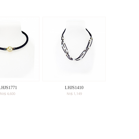
LHJS1771
LHJS1410
Nt$ 4,600
Nt$ 1,149