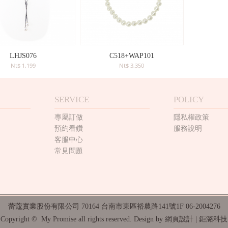
LHJS076
C518+WAP101
Nt$ 1,199
Nt$ 3,350
SERVICE
POLICY
專屬訂做
隱私權政策
預約看鑽
服務說明
客服中心
常見問題
蕾蔻實業股份有限公司 70164 台南市東區裕農路141號1F 06-2004276
Copyright © My Promise all rights reserved.
Design by
網頁設計
| 鉅潞科技