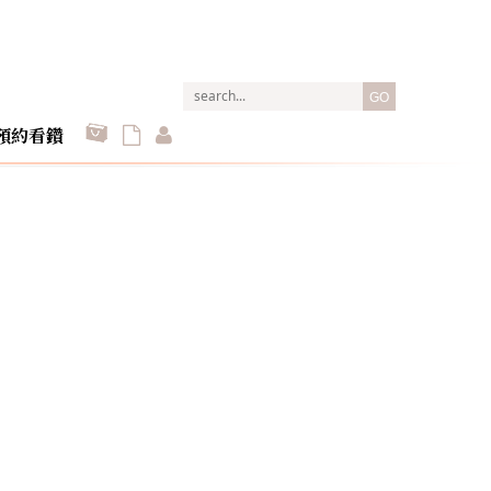
GO
預約看鑽