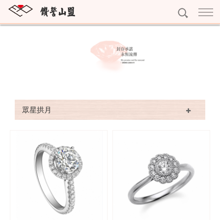
訂婚鑽戒
獨一無二
結婚對戒
雕龍畫棟
My Promise系列
永恆鑽戒
紅花綠葉
Gerstner系列
Eternity
個性珠寶
眾星拱月
眾星拱月
Nina Ricci系列
寶石珠寶
精選珠寶
Rauschmayer系列
十字架項鍊
精選耳環
黃金系列
字母吊墜
精選手鍊
黃金條塊
專屬訂做
寶石擺件
完美吊墜
黃金耳環
預約看鑽
琥珀珠寶
精選項鍊
黃金墜子