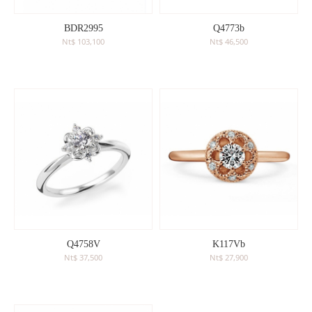
珍珠珠寶
專業認證裸石
黃金手鍊
BDR2995
Q4773b
購物清單
0
訂單查詢
Nt$ 103,100
Nt$ 46,500
黃金項鍊
登入
黃金手環
Q4758V
K117Vb
Nt$ 37,500
Nt$ 27,900